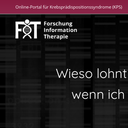
Zum
Online-Portal für Krebsprädispositionssyndrome (KPS)
Inhalt
springen
Wieso lohnt
wenn ich