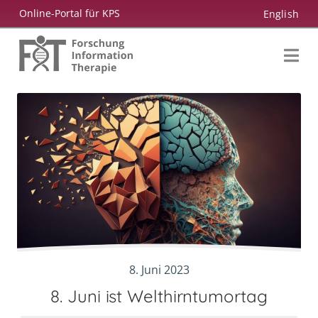
Zum
Online-Portal für KPS
English
Inhalt
springen
8. Juni 2023
8. Juni ist Welthirntumortag