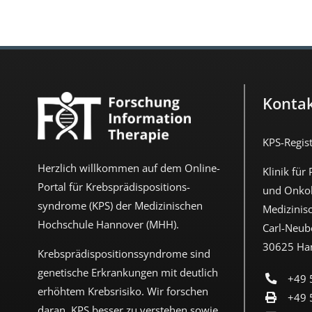
Konta
KPS-Regis
Herzlich willkommen auf dem Online-
Klinik für
Portal für Krebs­prädispositions­
und Onkol
syndrome (KPS) der Medizinischen
Medizinis
Hochschule Hannover (MHH).
Carl-Neube
30625 Ha
Krebs­prädispositions­syndrome sind
genetische Erkrankungen mit deutlich
+49 
erhöhtem Krebs­risiko. Wir forschen
+49 
daran, KPS besser zu verstehen sowie