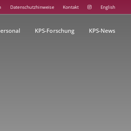
m
Datenschutzhinweise
Kontakt
English
personal
KPS-Forschung
KPS-News