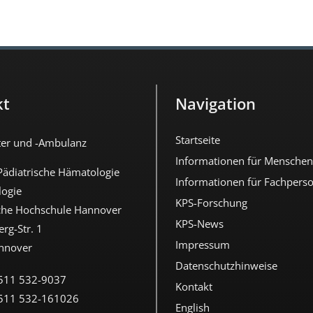
kt
Navigation
Startseite
ter und -Ambulanz
Informationen für Menschen
 Pädiatrische Hämatologie
Informationen für Fachperso
ogie
KPS-Forschung
che Hochschule Hannover
KPS-News
rg-Str. 1
Impressum
nnover
Datenschutzhinweise
511 532-9037
Kontakt
511 532-161026
English