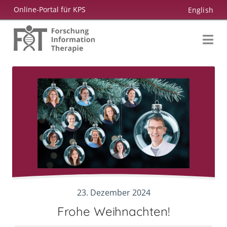
Zum
Online-Portal für KPS
English
Inhalt
springen
23. Dezember 2024
Frohe Weihnachten!