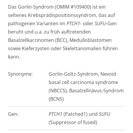
Das Gorlin-Syndrom (OMIM #109400) ist ein
seltenes Krebsprädispositionssyndrom, das auf
pathogenen Varianten im
PTCH1-
oder
SUFU
-Gen
beruht und u.a. zu früh auftretenden
Basalzellkarzinomen (BCC), Medulloblastomen
sowie Kieferzysten oder Skelettanomalien führen
kann.
Synonyme:
Gorlin-Goltz-Syndrom, Nevoid
basal cell carcinoma syndrome
(NBCCS), Basalzellnävus-Syndrom
(BCNS)
Gen:
PTCH1
(Patched1) und
SUFU
(Suppressor of fused)