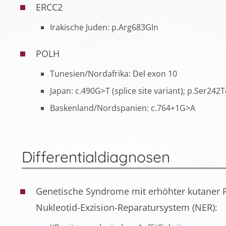
ERCC2
Irakische Juden: p.Arg683Gln
POLH
Tunesien/Nordafrika: Del exon 10
Japan: c.490G>T (splice site variant); p.Ser24
Baskenland/Nordspanien: c.764+1G>A
Differentialdiagnosen
Genetische Syndrome mit erhöhter kutaner Ph
Nukleotid-Exzision-Reparatursystem (NER):