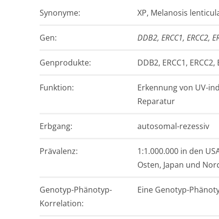
Synonyme:
XP, Melanosis lenticul
Gen:
DDB2, ERCC1, ERCC2, E
Gen­produkte:
DDB2, ERCC1, ERCC2, 
Funktion:
Erkennung von UV-in
Reparatur
Erb­gang:
autosomal-rezessiv
Prävalenz:
1:1.000.000 in den US
Osten, Japan und Nord
Genotyp-Phänotyp-
Eine Genotyp-Phänotyp
Korrelation: