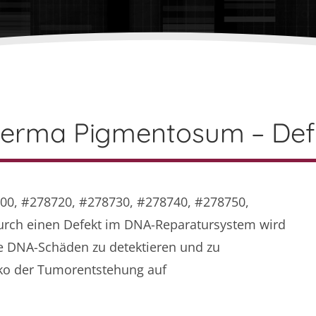
erma Pigmentosum – Defi
0, #278720, #278730, #278740, #278750,
Durch einen Defekt im DNA-Reparatursystem wird
e DNA-Schäden zu detektieren und zu
siko der Tumorentstehung auf