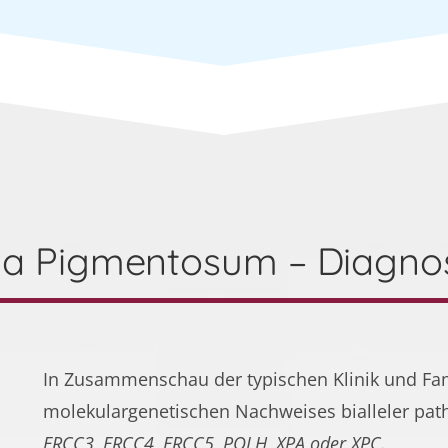
a Pigmentosum – Diagnos
In Zusammenschau der typischen Klinik und F
molekulargenetischen Nachweises bialleler pat
ERCC3, ERCC4, ERCC5, POLH, XPA oder XPC.