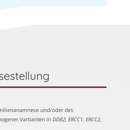
estellung
amilienanamnese und/oder des
hogener Vartianten in
DDB2, ERCC1, ERCC2,