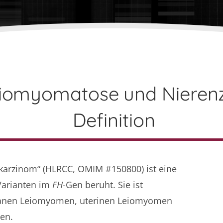
eiomyomatose und Nierenz
Definition
karzinom“ (HLRCC, OMIM #150800) ist eine
Varianten im
FH
-Gen beruht. Sie ist
kutanen Leiomyomen, uterinen Leiomyomen
en.