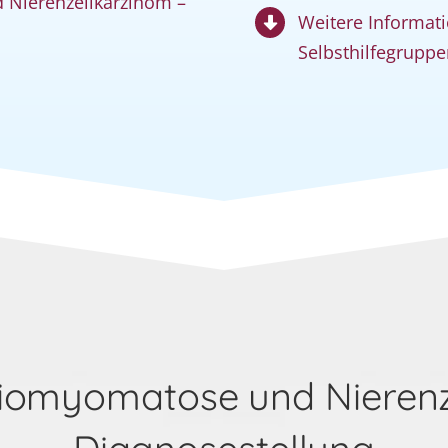
 Nierenzellkarzinom –
Weitere Informati
Selbsthilfegruppe
eiomyomatose und Nierenz