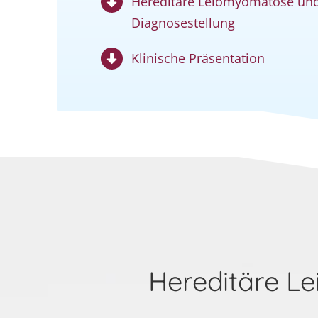
Hereditäre Leiomyomatose und
Diagnosestellung
Klinische Präsentation
Hereditäre L