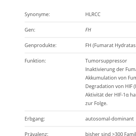
Synonyme:
HLRCC
Gen:
FH
Gen­produkte:
FH (Fumarat Hydratas
Funktion:
Tumorsuppressor
Inaktivierung der Fum
Akkumulation von Fum
Degradation von HIF (
Aktivität der HIF-1α 
zur Folge.
Erb­gang:
autosomal-dominant
Prävalenz:
bisher sind >300 Fami